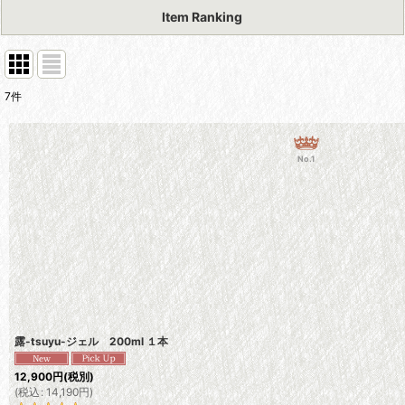
Item Ranking
7
件
No.1
露-tsuyu-ジェル 200ml １本
12,900
円
(税別)
(
税込
:
14,190
円
)