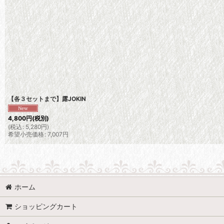
【各３セットまで】露JOKIN
4,800
円
(税別)
(
税込
:
5,280
円
)
希望小売価格
:
7,007
円
ホーム
ショッピングカート