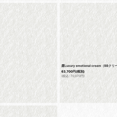
露Luxury emotional cream（
63,700
円
(税別)
(
税込
:
70,070
円
)