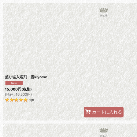
No.5
盛り塩入浴剤 露kiyome
15,000
円
(税別)
(
税込
:
16,500
円
)
1
件
カートに入れる
No.7