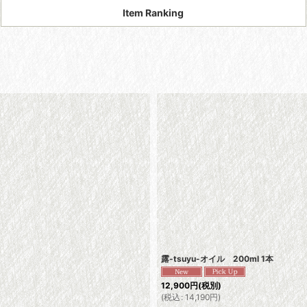
Item Ranking
露-tsuyu-オイル 200ml 1本
12,900
円
(税別)
(
税込
:
14,190
円
)