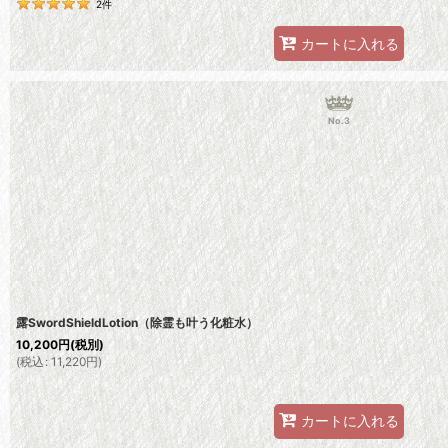
2
件
カートに入れる
No.3
露SwordShieldLotion（除霊も叶う化粧水）
10,200
円
(税別)
(
税込
:
11,220
円
)
カートに入れる