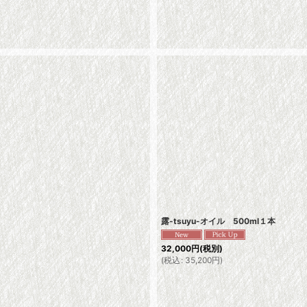
露-tsuyu-オイル 500ml１本
32,000
円
(税別)
(
税込
:
35,200
円
)