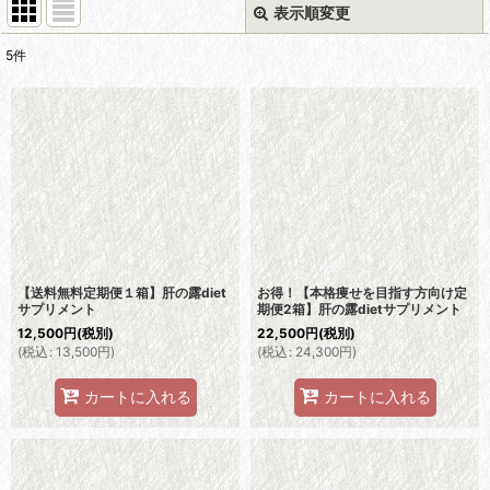
表示順変更
閉じる
5
件
表示数
:
並び順
:
絞り込む
【送料無料定期便１箱】肝の露diet
お得！【本格痩せを目指す方向け定
サプリメント
期便2箱】肝の露dietサプリメント
12,500
円
(税別)
22,500
円
(税別)
(
税込
:
13,500
円
)
(
税込
:
24,300
円
)
カートに入れる
カートに入れる