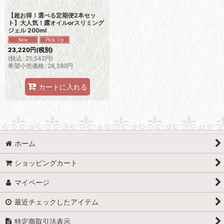
【超お得！選べる定期便2本セッ
ト】大人気！露オイルorスリミング
ジェル 200ml
23,220
円
(税別)
(
税込
:
25,542
円
)
希望小売価格
:
28,380
円
カートに入れる
ホーム
ショッピングカート
マイページ
最近チェックしたアイテム
特定商取引法表示