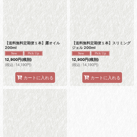
【送料無料定期便１本】露オイル
【送料無料定期便１本】スリミング
200ml
ジェル 200ml
12,900
円
(税別)
12,900
円
(税別)
(
税込
:
14,190
円
)
(
税込
:
14,190
円
)
カートに入れる
カートに入れる