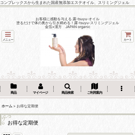
コンプレックスから生まれた国産無添加エステオイル、スリミングジェル
お客様に感動を与える 露-tsuyu-オイル
塗るだけで体の奥から引き締める！露-tsuyu-スリミングジェル
金箔×漢方 JAPAN organic
メニュー
カート
商品
マイページ
商品検索
ご利用案内
ホーム
>
お得な定期便
お得な定期便