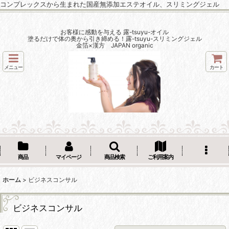
コンプレックスから生まれた国産無添加エステオイル、スリミングジェル
お客様に感動を与える 露-tsuyu-オイル
塗るだけで体の奥から引き締める！露-tsuyu-スリミングジェル
金箔×漢方 JAPAN organic
メニュー
カート
商品
マイページ
商品検索
ご利用案内
ホーム
>
ビジネスコンサル
ビジネスコンサル