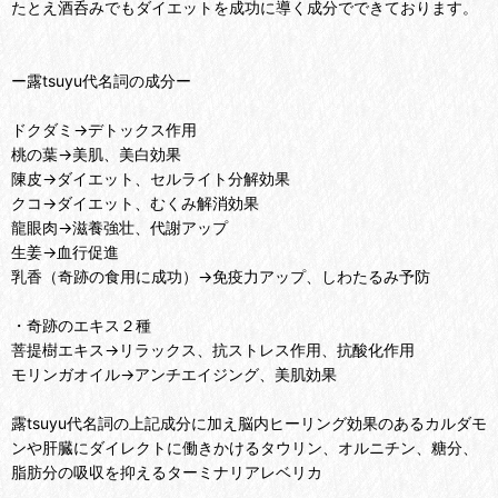
たとえ酒呑みでもダイエットを成功に導く成分でできております。
ー露tsuyu代名詞の成分ー
ドクダミ→デトックス作用
桃の葉→美肌、美白効果
陳皮→ダイエット、セルライト分解効果
クコ→ダイエット、むくみ解消効果
龍眼肉→滋養強壮、代謝アップ
生姜→血行促進
乳香（奇跡の食用に成功）→免疫力アップ、しわたるみ予防
・奇跡のエキス２種
菩提樹エキス→リラックス、抗ストレス作用、抗酸化作用
モリンガオイル→アンチエイジング、美肌効果
露tsuyu代名詞の上記成分に加え脳内ヒーリング効果のあるカルダモ
ンや肝臓にダイレクトに働きかけるタウリン、オルニチン、糖分、
脂肪分の吸収を抑えるターミナリアレベリカ