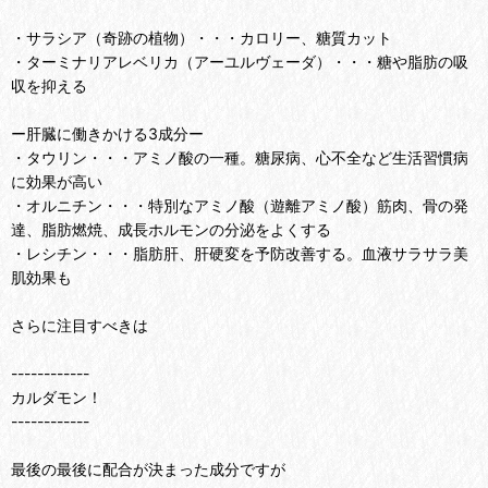
・サラシア（奇跡の植物）・・・カロリー、糖質カット
・ターミナリアレベリカ（アーユルヴェーダ）・・・糖や脂肪の吸
収を抑える
ー肝臓に働きかける3成分ー
・タウリン・・・アミノ酸の一種。糖尿病、心不全など生活習慣病
に効果が高い
・オルニチン・・・特別なアミノ酸（遊離アミノ酸）筋肉、骨の発
達、脂肪燃焼、成長ホルモンの分泌をよくする
・レシチン・・・脂肪肝、肝硬変を予防改善する。血液サラサラ美
肌効果も
さらに注目すべきは
------------
カルダモン！
------------
最後の最後に配合が決まった成分ですが