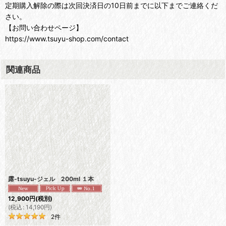
定期購入解除の際は次回決済日の10日前までに以下までご連絡くだ
さい。
【お問い合わせページ】
https://www.tsuyu-shop.com/contact
関連商品
露-tsuyu-ジェル 200ml １本
12,900
円
(税別)
(
税込
:
14,190
円
)
2
件