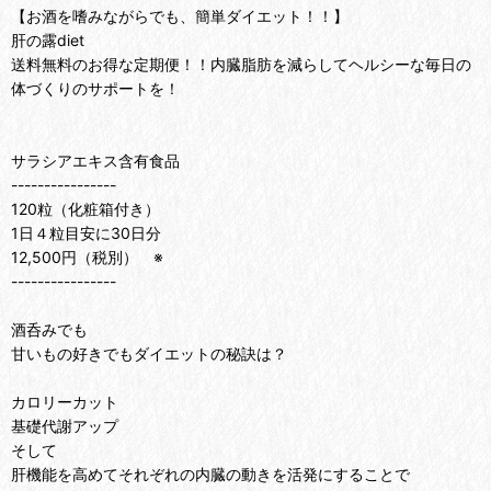
【お酒を嗜みながらでも、簡単ダイエット！！】
肝の露diet
送料無料のお得な定期便！！内臓脂肪を減らしてヘルシーな毎日の
体づくりのサポートを！
サラシアエキス含有食品
----------------
120粒（化粧箱付き）
1日４粒目安に30日分
12,500円（税別） ※
----------------
酒呑みでも
甘いもの好きでもダイエットの秘訣は？
カロリーカット
基礎代謝アップ
そして
肝機能を高めてそれぞれの内臓の動きを活発にすることで