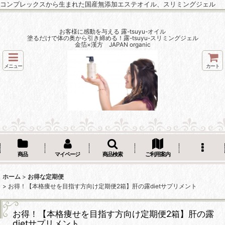
コンプレックスから生まれた国産無添加エステオイル、スリミングジェル
お客様に感動を与える 露-tsuyu-オイル
塗るだけで体の奥から引き締める！露-tsuyu-スリミングジェル
金箔×漢方 JAPAN organic
メニュー
カート
商品
マイページ
商品検索
ご利用案内
ホーム
>
お得な定期便
>
お得！【本格痩せを目指す方向け定期便2箱】肝の露dietサプリメント
お得！【本格痩せを目指す方向け定期便2箱】肝の露
dietサプリメント