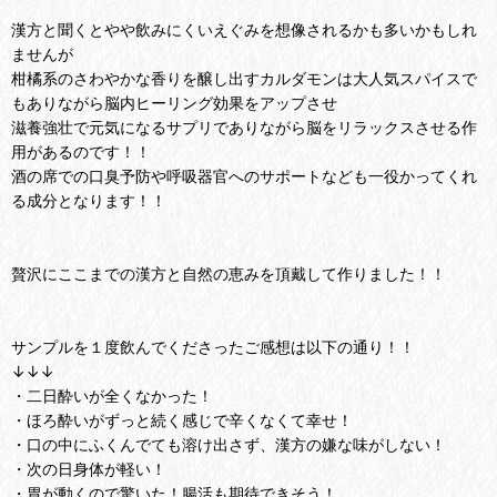
漢方と聞くとやや飲みにくいえぐみを想像されるかも多いかもしれ
ませんが
柑橘系のさわやかな香りを醸し出すカルダモンは大人気スパイスで
もありながら脳内ヒーリング効果をアップさせ
滋養強壮で元気になるサプリでありながら脳をリラックスさせる作
用があるのです！！
酒の席での口臭予防や呼吸器官へのサポートなども一役かってくれ
る成分となります！！
贅沢にここまでの漢方と自然の恵みを頂戴して作りました！！
サンプルを１度飲んでくださったご感想は以下の通り！！
↓↓↓
・二日酔いが全くなかった！
・ほろ酔いがずっと続く感じで辛くなくて幸せ！
・口の中にふくんでても溶け出さず、漢方の嫌な味がしない！
・次の日身体が軽い！
・胃が動くので驚いた！腸活も期待できそう！