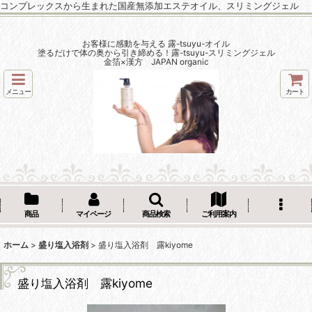
コンプレックスから生まれた国産無添加エステオイル、スリミングジェル
お客様に感動を与える 露-tsuyu-オイル
塗るだけで体の奥から引き締める！露-tsuyu-スリミングジェル
金箔×漢方 JAPAN organic
メニュー
カート
商品
マイページ
商品検索
ご利用案内
ホーム
>
盛り塩入浴剤
>
盛り塩入浴剤 露kiyome
盛り塩入浴剤 露kiyome