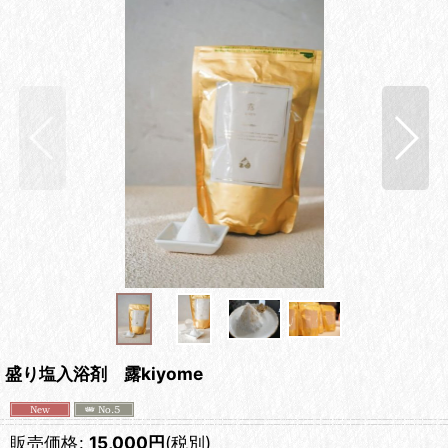
盛り塩入浴剤 露kiyome
販売価格
:
15,000
円
(税別)