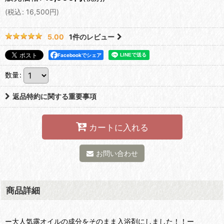
(
税込
:
16,500
円
)
1
件のレビュー
5.00
Facebookでシェア
数量
:
返品特約に関する重要事項
カートに入れる
お問い合わせ
商品詳細
ー大人気露オイルの成分をそのまま入浴剤にしました！！ー