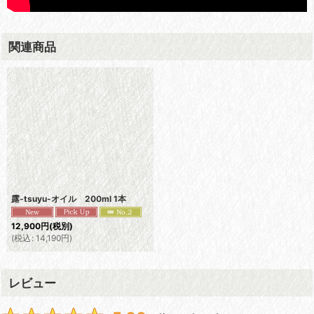
関連商品
露-tsuyu-オイル 200ml 1本
12,900
円
(税別)
(
税込
:
14,190
円
)
レビュー