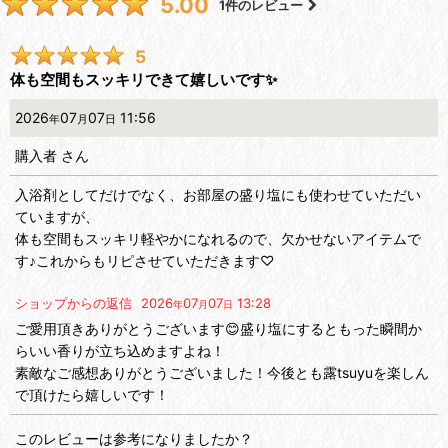
5.00
1
件のレビュー
5
体も空間もスッキリできて嬉しいです✨
2026
07
07
11:56
年
月
日
購入者
さん
入浴剤としてだけでなく、お部屋の盛り塩にも使わせていただい
ていますが、
体も空間もスッキリ軽やかになれるので、欠かせないアイテムで
す♪これからもリピさせていただきます♡
ショップからの返信
2026
07
07
13:28
年
月
日
ご愛用頂きありがとうございます😊盛り塩にするともった瞬間か
らいい香りが立ち込めますよね！
素敵なご感想ありがとうございました！今後とも露tsuyuを楽しん
で頂けたら嬉しいです！
このレビューは参考になりましたか？