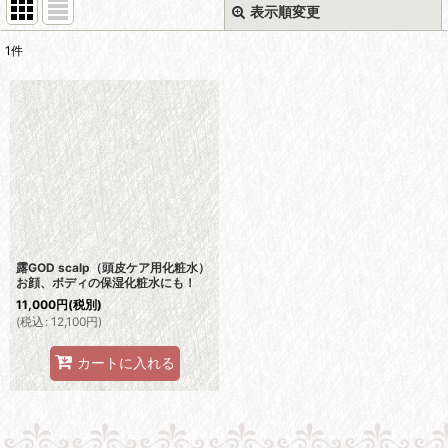
表示順変更
閉じる
1
件
表示数
:
並び順
:
絞り込む
露GOD scalp（頭皮ケア用化粧水）
お顔、ボディの保湿化粧水にも！
11,000
円
(税別)
(
税込
:
12,100
円
)
カートに入れる