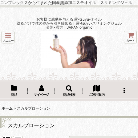
コンプレックスから生まれた国産無添加エステオイル、スリミングジェル
お客様に感動を与える 露-tsuyu-オイル
塗るだけで体の奥から引き締める！露-tsuyu-スリミングジェル
金箔×漢方 JAPAN organic
メニュー
カート
商品
マイページ
商品検索
ご利用案内
ホーム
>
スカルプローション
スカルプローション