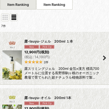
Item Ranking
Item Ranking
7
件
露-tsuyu-ジェル 200ml １本
No.1
12,900
円
(税別)
(
税込
:
14,190
円
)
2
件
露スリミングジェル 200ml 金箔×漢方 標高700
メートルに位置する長野県駒ヶ根のオーガニック
農場で育てられた超ナチュラル植物原料で製…
露-tsuyu-オイル 200ml 1本
No.2
12,900
円
(税別)