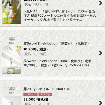
(
税込
:
14,190
円
)
人気NO１！！使いやすい露オイル 200ml 金箔×
漢方 標高700メートルに位置する長野県駒ヶ根の
オーガニック農場で育てられた超ナチ…
露SwordShieldLotion（除霊も叶う化粧水）
No.3
10,200
円
(税別)
(
税込
:
11,220
円
)
露Sword Shield Lotion 100ml（化粧水） 定価
10,200円（税別） ※露LuxuryEmotionalCrea…
露-tsuyu-オイル 500ml１本
No.4
32,000
円
(税別)
(
税込
:
35,200
円
)