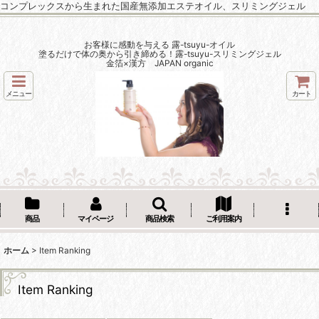
コンプレックスから生まれた国産無添加エステオイル、スリミングジェル
お客様に感動を与える 露-tsuyu-オイル
塗るだけで体の奥から引き締める！露-tsuyu-スリミングジェル
金箔×漢方 JAPAN organic
メニュー
カート
商品
マイページ
商品検索
ご利用案内
ホーム
>
Item Ranking
Item Ranking