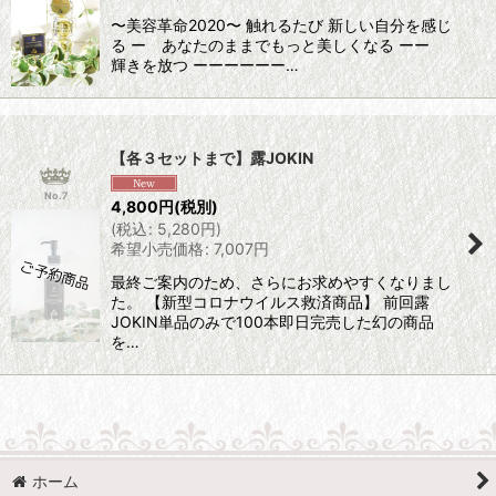
〜美容革命2020〜 触れるたび 新しい自分を感じ
る ー あなたのままでもっと美しくなる ーー
輝きを放つ ーーーーーー…
【各３セットまで】露JOKIN
No.7
4,800
円
(税別)
(
税込
:
5,280
円
)
希望小売価格
:
7,007
円
最終ご案内のため、さらにお求めやすくなりまし
た。 【新型コロナウイルス救済商品】 前回露
JOKIN単品のみで100本即日完売した幻の商品
を…
ホーム