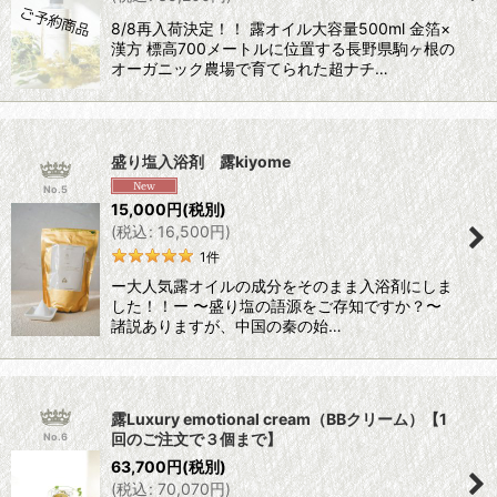
8/8再入荷決定！！ 露オイル大容量500ml 金箔×
漢方 標高700メートルに位置する長野県駒ヶ根の
オーガニック農場で育てられた超ナチ…
盛り塩入浴剤 露kiyome
No.5
15,000
円
(税別)
(
税込
:
16,500
円
)
1
件
ー大人気露オイルの成分をそのまま入浴剤にしま
した！！ー 〜盛り塩の語源をご存知ですか？〜
諸説ありますが、中国の秦の始…
露Luxury emotional cream（BBクリーム）【1
回のご注文で３個まで】
No.6
63,700
円
(税別)
(
税込
:
70,070
円
)