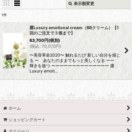
表示順変更
閉じる
1
件
表示数
:
露Luxury emotional cream（BBクリーム）【1
回のご注文で３個まで】
並び順
:
63,700
円
(税別)
(
税込
:
70,070
円
)
絞り込む
〜美容革命2020〜 触れるたび 新しい自分を感じ
る ー あなたのままでもっと美しくなる ーー
輝きを放つ ーーーーーーーーーーーーーー 露
Luxury emoti…
ホーム
ショッピングカート
マイページ