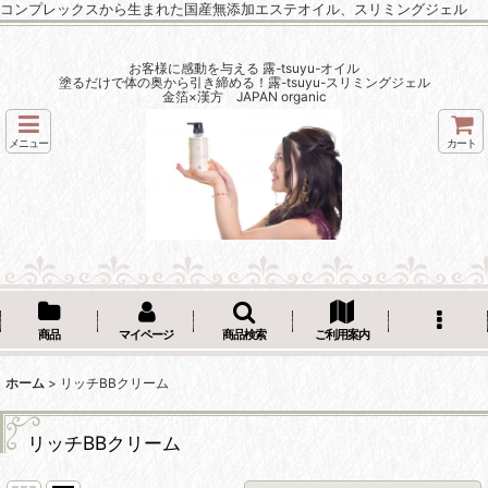
コンプレックスから生まれた国産無添加エステオイル、スリミングジェル
お客様に感動を与える 露-tsuyu-オイル
塗るだけで体の奥から引き締める！露-tsuyu-スリミングジェル
金箔×漢方 JAPAN organic
メニュー
カート
商品
マイページ
商品検索
ご利用案内
ホーム
>
リッチBBクリーム
リッチBBクリーム