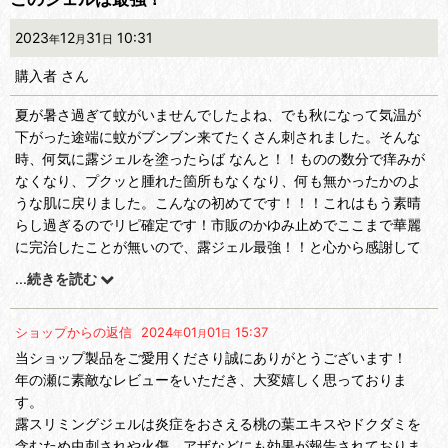
2023
12
31
10:31
年
月
日
購入者
さん
夏が暑さ過ぎて蚊がいませんでしたよね、でも秋になって気温が
下がった途端に蚊がブンブン来てたくさん刺されました。そんな
時、何気に露ジェルを塗ったらば なんと！！ものの数分で痒みが
なくなり、プクッと腫れた箇所もなくなり、何も無かったかのよ
うな肌に戻りました。こんなの初めてです！！！これはもう素晴
らし過ぎるのでリピ確定です！市販のかゆみ止めでここまで華麗
に完治したことが無いので、露ジェル最強！！と心から感謝して
おります。ありがとうございます！
...
続きを読む
ショップからの返信
2024
01
01
15:37
年
月
日
当ショップ製品をご愛用くださり誠にありがとうございます！
年の瀬に素敵なレビューをいただき、大変嬉しく思っておりま
す。
露スリミングジェルは炎症をおさえる桃の葉エキスやドクダミを
含むため虫刺されや火傷、アザなどにも効果が報告されておりま