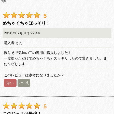
2
件
レビュー検索
:
5
期間
:
めちゃくちゃほっそり！
画像
:
2026
07
01
22:44
年
月
日
購入者
さん
星の数
:
振りそで気味の二の腕用に購入しました！
一度塗っただけでめちゃくちゃスッキリしたので驚きました。ま
並び順
:
たリピします！
絞り込む
このレビューは参考になりましたか？
はい
いいえ
5
このジェルは最強！