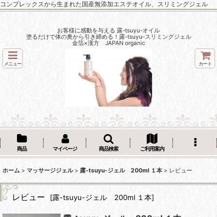
コンプレックスから生まれた国産無添加エステオイル、スリミングジェル
お客様に感動を与える 露-tsuyu-オイル
塗るだけで体の奥から引き締める！露-tsuyu-スリミングジェル
金箔×漢方 JAPAN organic
メニュー
カート
商品
マイページ
商品検索
ご利用案内
ホーム
>
マッサージジェル
>
露-tsuyu-ジェル 200ml １本
>
レビュー
レビュー
[
露-tsuyu-ジェル 200ml １本
]