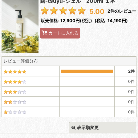
露-tsuyu-ジェル 200ml １本
5.00
2
件のレビュー
販売価格
:
12,900円
(税別)
(
税込
:
14,190円
)
カートに入れる
レビュー評価分布
2
件
0
件
0
件
0
件
0
件
表示順変更
閉じる