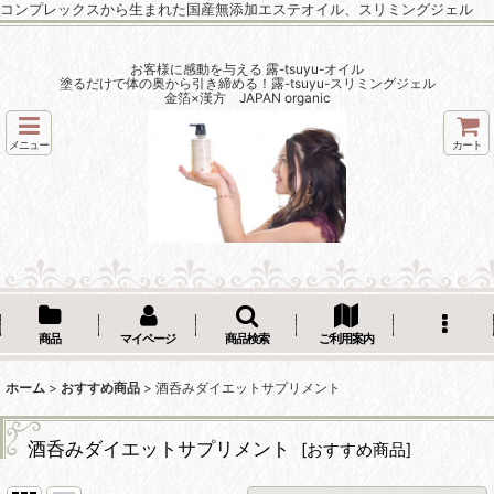
コンプレックスから生まれた国産無添加エステオイル、スリミングジェル
お客様に感動を与える 露-tsuyu-オイル
塗るだけで体の奥から引き締める！露-tsuyu-スリミングジェル
金箔×漢方 JAPAN organic
メニュー
カート
商品
マイページ
商品検索
ご利用案内
ホーム
>
おすすめ商品
>
酒呑みダイエットサプリメント
酒呑みダイエットサプリメント
[
おすすめ商品
]