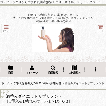
コンプレックスから生まれた国産無添加エステオイル、スリミングジェル
お客様に感動を与える 露-tsuyu-オイル
塗るだけで体の奥から引き締める！露-tsuyu-スリミングジェル
金箔×漢方 JAPAN organic
メニュー
カート
商品
マイページ
商品検索
ご利用案内
ホーム
>
ご導入をお考えのサロン様へお知らせ
>
酒呑みダイエットサプリメント
酒呑みダイエットサプリメント
[
ご導入をお考えのサロン様へお知らせ
]