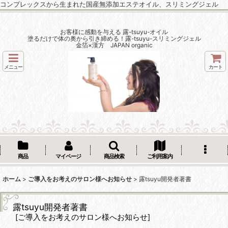
コンプレックスから生まれた国産無添加エステオイル、スリミングジェル
お客様に感動を与える 露-tsuyu-オイル
塗るだけで体の奥から引き締める！露-tsuyu-スリミングジェル
金箔×漢方 JAPAN organic
メニュー
カート
商品
マイページ
商品検索
ご利用案内
ホーム
>
ご導入をお考えのサロン様へお知らせ
>
露tsuyu開発者著書
露tsuyu開発者著書
[
ご導入をお考えのサロン様へお知らせ
]