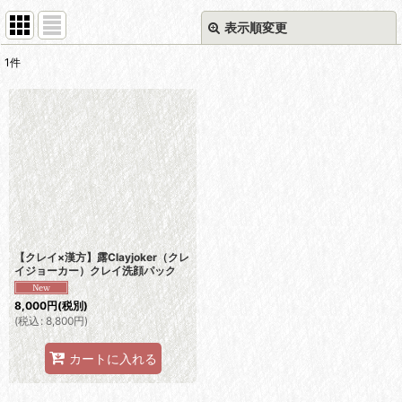
表示順変更
閉じる
1
件
表示数
:
並び順
:
絞り込む
【クレイ×漢方】露Clayjoker（クレ
イジョーカー）クレイ洗顔パック
8,000
円
(税別)
(
税込
:
8,800
円
)
カートに入れる