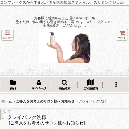
コンプレックスから生まれた国産無添加エステオイル、スリミングジェル
お客様に感動を与える 露-tsuyu-オイル
塗るだけで体の奥から引き締める！露-tsuyu-スリミングジェル
金箔×漢方 JAPAN organic
メニュー
カート
商品
マイページ
商品検索
ご利用案内
ホーム
>
ご導入をお考えのサロン様へお知らせ
>
クレイパック洗顔
クレイパック洗顔
[
ご導入をお考えのサロン様へお知らせ
]